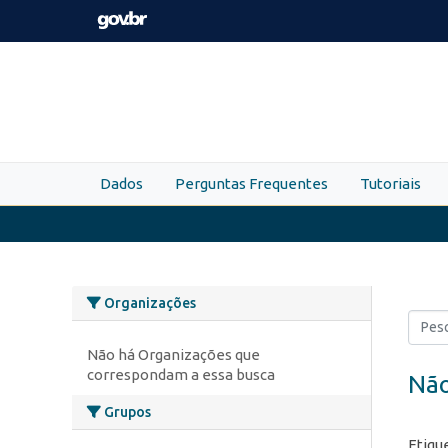
Skip to main content
Dados
Perguntas Frequentes
Tutoriais
Organizações
Não há Organizações que
correspondam a essa busca
Não
Grupos
Etiqu