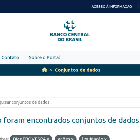
ACESSO À INFORMAÇÃO
IR
PARA
O
CONTEÚDO
Contato
Sobre o Portal
Conjuntos de dados
 foram encontrados conjuntos de dados
etas:
BMeFBOVESPA
ações
liquidação