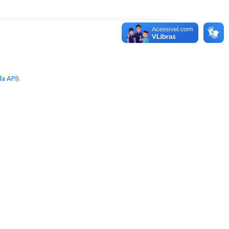
a API
).