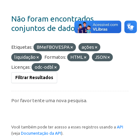
Não foram encontrados
conjuntos de dados
Etiquetas:
BMeFBOVESPA
ações
liquidação
Formatos:
HTML
JSON
Licenças:
odc-odbl
Filtrar Resultados
Por favor tente uma nova pesquisa.
Você também pode ter acesso a esses registros usando a
API
(veja
Documentação da API
).