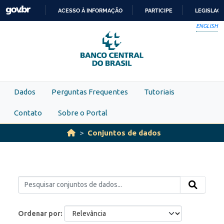
Skip to main content
ACESSO À INFORMAÇÃO
PARTICIPE
LEGISLAÇ
IR
ENGLISH
PARA
O
CONTEÚDO
Dados
Perguntas Frequentes
Tutoriais
Contato
Sobre o Portal
Conjuntos de dados
Ordenar por