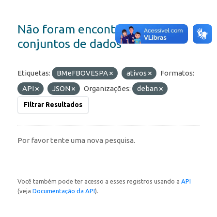
Não foram encontrados
conjuntos de dados
Etiquetas:
BMeFBOVESPA
ativos
Formatos:
API
JSON
Organizações:
deban
Filtrar Resultados
Por favor tente uma nova pesquisa.
Você também pode ter acesso a esses registros usando a
API
(veja
Documentação da API
).