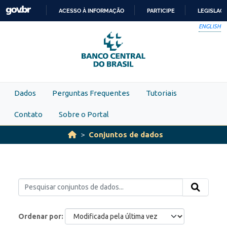
Skip to main content
ACESSO À INFORMAÇÃO
PARTICIPE
LEGISLAÇ
IR
ENGLISH
PARA
O
CONTEÚDO
Dados
Perguntas Frequentes
Tutoriais
Contato
Sobre o Portal
Conjuntos de dados
Ordenar por