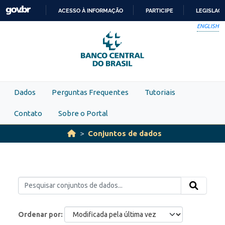
Skip to main content
ACESSO À INFORMAÇÃO
PARTICIPE
LEGISLAÇ
IR
ENGLISH
PARA
O
CONTEÚDO
Dados
Perguntas Frequentes
Tutoriais
Contato
Sobre o Portal
Conjuntos de dados
Ordenar por