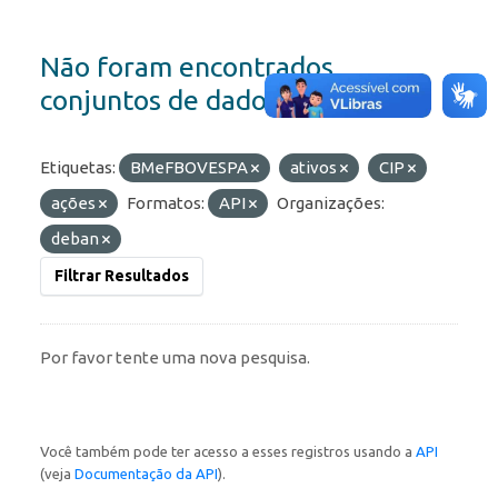
Não foram encontrados
conjuntos de dados
Etiquetas:
BMeFBOVESPA
ativos
CIP
ações
Formatos:
API
Organizações:
deban
Filtrar Resultados
Por favor tente uma nova pesquisa.
Você também pode ter acesso a esses registros usando a
API
(veja
Documentação da API
).