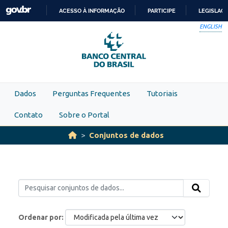
Skip to main content
ACESSO À INFORMAÇÃO
PARTICIPE
LEGISLAÇ
IR
ENGLISH
PARA
O
CONTEÚDO
Dados
Perguntas Frequentes
Tutoriais
Contato
Sobre o Portal
Conjuntos de dados
Ordenar por