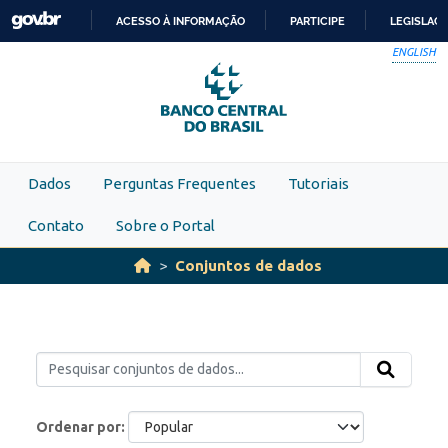
Skip to main content
ACESSO À INFORMAÇÃO
PARTICIPE
LEGISLAÇ
IR
ENGLISH
PARA
O
CONTEÚDO
Dados
Perguntas Frequentes
Tutoriais
Contato
Sobre o Portal
Conjuntos de dados
Ordenar por