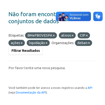
Não foram encontrados
conjuntos de dados
Etiquetas:
BMeFBOVESPA
ativos
CIP
ações
liquidação
Organizações:
deban
Filtrar Resultados
Por favor tente uma nova pesquisa.
Você também pode ter acesso a esses registros usando a
API
(veja
Documentação da API
).