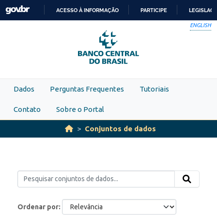
Skip to main content
ACESSO À INFORMAÇÃO
PARTICIPE
LEGISLAÇ
IR
ENGLISH
PARA
O
CONTEÚDO
Dados
Perguntas Frequentes
Tutoriais
Contato
Sobre o Portal
Conjuntos de dados
Ordenar por