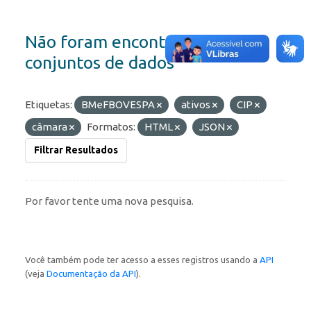
Não foram encontrados
conjuntos de dados
Etiquetas:
BMeFBOVESPA
ativos
CIP
câmara
Formatos:
HTML
JSON
Filtrar Resultados
Por favor tente uma nova pesquisa.
Você também pode ter acesso a esses registros usando a
API
(veja
Documentação da API
).