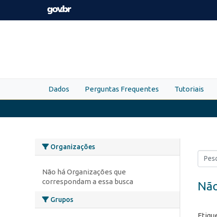
Skip to main content
Dados
Perguntas Frequentes
Tutoriais
Organizações
Não há Organizações que
correspondam a essa busca
Não
Grupos
Etiqu