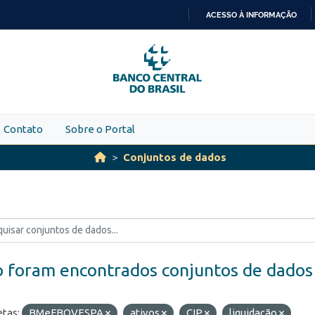
ACESSO À INFORMAÇÃO
IR
PARA
O
CONTEÚDO
Contato
Sobre o Portal
Conjuntos de dados
 foram encontrados conjuntos de dados
etas:
BMeFBOVESPA
ativos
CIP
liquidação