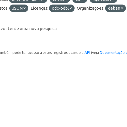
tos:
JSON
Licenças:
odc-odbl
Organizações:
deban
avor tente uma nova pesquisa.
ambém pode ter acesso a esses registros usando a
API
(veja
Documentação d