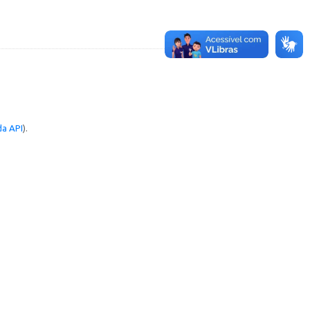
a API
).