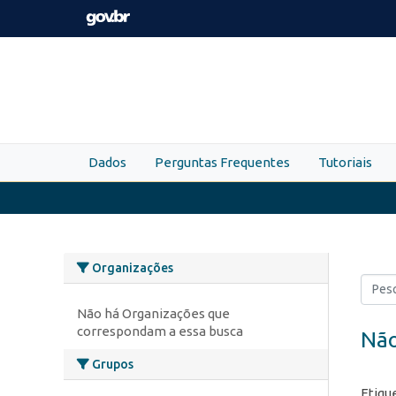
Skip to main content
Dados
Perguntas Frequentes
Tutoriais
Organizações
Não há Organizações que
correspondam a essa busca
Não
Grupos
Etiqu