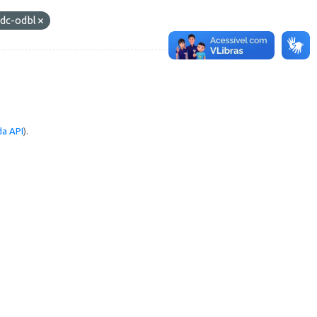
dc-odbl
a API
).