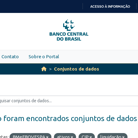
ACESSO À INFORMAÇÃO
IR
PARA
O
CONTEÚDO
Contato
Sobre o Portal
Conjuntos de dados
 foram encontrados conjuntos de dados
etas:
BMeFBOVESPA
ativos
CIP
liquidação