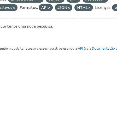
vativos
Formatos:
API
JSON
HTML
Licenças:
o
avor tente uma nova pesquisa.
ambém pode ter acesso a esses registros usando a
API
(veja
Documentação d