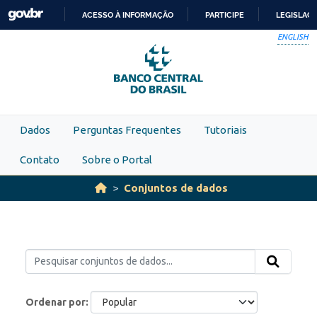
Skip to main content
ACESSO À INFORMAÇÃO
PARTICIPE
LEGISLAÇ
IR
ENGLISH
PARA
O
CONTEÚDO
Dados
Perguntas Frequentes
Tutoriais
Contato
Sobre o Portal
Conjuntos de dados
Ordenar por