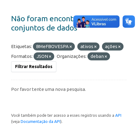
Não foram encontrados
conjuntos de dados
Etiquetas:
BMeFBOVESPA
ativos
ações
Formatos:
JSON
Organizações:
deban
Filtrar Resultados
Por favor tente uma nova pesquisa.
Você também pode ter acesso a esses registros usando a
API
(veja
Documentação da API
).