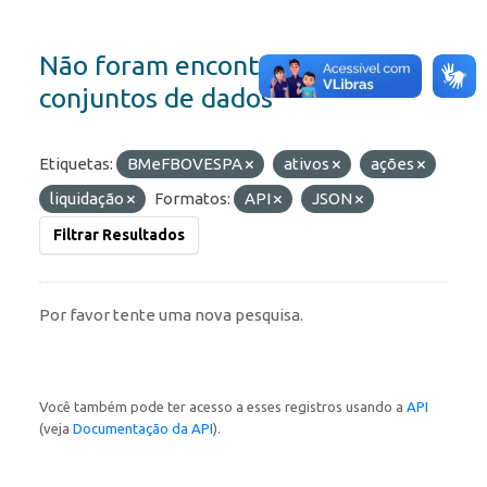
Não foram encontrados
conjuntos de dados
Etiquetas:
BMeFBOVESPA
ativos
ações
liquidação
Formatos:
API
JSON
Filtrar Resultados
Por favor tente uma nova pesquisa.
Você também pode ter acesso a esses registros usando a
API
(veja
Documentação da API
).