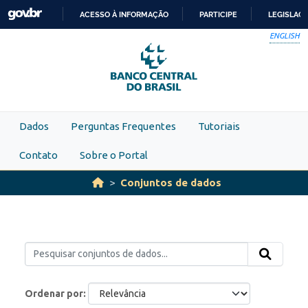
Skip to main content
ACESSO À INFORMAÇÃO
PARTICIPE
LEGISLAÇ
IR
ENGLISH
PARA
O
CONTEÚDO
Dados
Perguntas Frequentes
Tutoriais
Contato
Sobre o Portal
Conjuntos de dados
Ordenar por