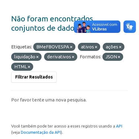
Não foram encontrados
conjuntos de dados
Etiquetas:
BMeFBOVESPA
ativos
ações
liquidação
derivativos
Formatos:
JSON
HTML
Filtrar Resultados
Por favor tente uma nova pesquisa.
Você também pode ter acesso a esses registros usando a
API
(veja
Documentação da API
).