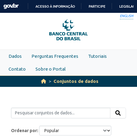
Skip to main content
ACESSO À INFORMAÇÃO
PARTICIPE
LEGISLAÇ
IR
ENGLISH
PARA
O
CONTEÚDO
Dados
Perguntas Frequentes
Tutoriais
Contato
Sobre o Portal
Conjuntos de dados
Ordenar por