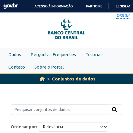
Skip to main content
ACESSO À INFORMAÇÃO
PARTICIPE
LEGISLAÇ
IR
ENGLISH
PARA
O
CONTEÚDO
Dados
Perguntas Frequentes
Tutoriais
Contato
Sobre o Portal
Conjuntos de dados
Ordenar por