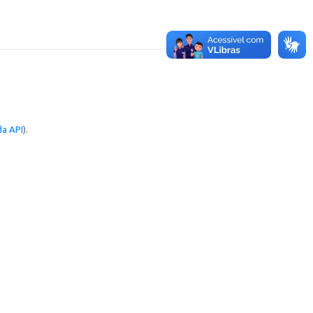
a API
).