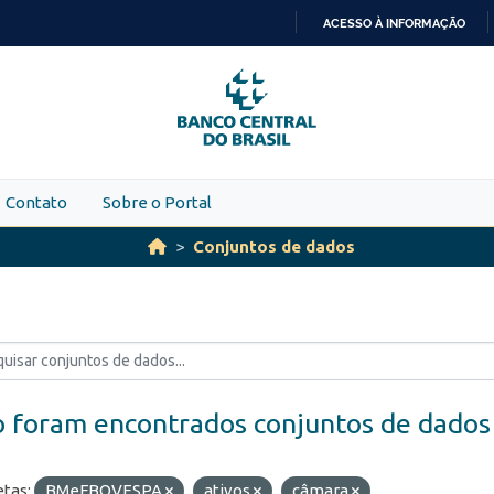
ACESSO À INFORMAÇÃO
IR
PARA
O
CONTEÚDO
Contato
Sobre o Portal
Conjuntos de dados
 foram encontrados conjuntos de dados
etas:
BMeFBOVESPA
ativos
câmara