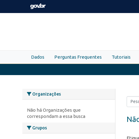
Skip to main content
Dados
Perguntas Frequentes
Tutoriais
Organizações
Não há Organizações que
correspondam a essa busca
Não
Grupos
Etiqu