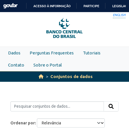
Skip to main content
ACESSO À INFORMAÇÃO
PARTICIPE
LEGISLAÇ
IR
ENGLISH
PARA
O
CONTEÚDO
Dados
Perguntas Frequentes
Tutoriais
Contato
Sobre o Portal
Conjuntos de dados
Ordenar por