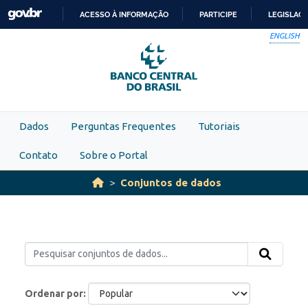
Skip to main content
ACESSO À INFORMAÇÃO
PARTICIPE
LEGISLAÇ
IR
ENGLISH
PARA
O
CONTEÚDO
Dados
Perguntas Frequentes
Tutoriais
Contato
Sobre o Portal
Conjuntos de dados
Ordenar por