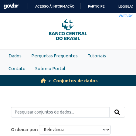
Skip to main content
ACESSO À INFORMAÇÃO
PARTICIPE
LEGISLAÇ
IR
ENGLISH
PARA
O
CONTEÚDO
Dados
Perguntas Frequentes
Tutoriais
Contato
Sobre o Portal
Conjuntos de dados
Ordenar por