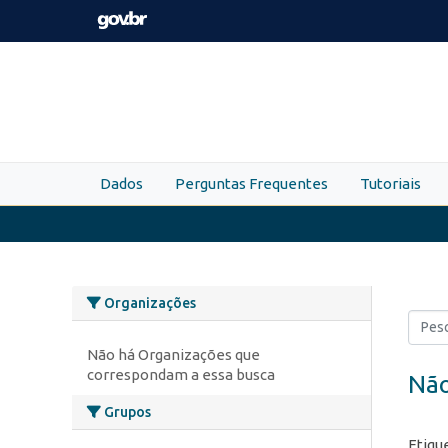
Skip to main content
Dados
Perguntas Frequentes
Tutoriais
Organizações
Não há Organizações que
correspondam a essa busca
Não
Grupos
Etiqu