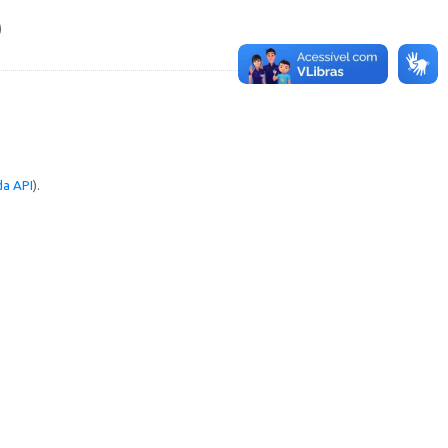
a API
).