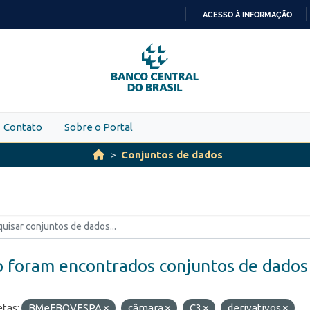
ACESSO À INFORMAÇÃO
IR
PARA
O
CONTEÚDO
Contato
Sobre o Portal
Conjuntos de dados
 foram encontrados conjuntos de dados
etas:
BMeFBOVESPA
câmara
C3
derivativos