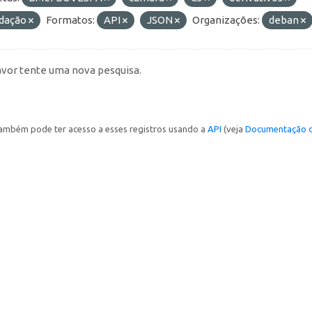
idação
Formatos:
API
JSON
Organizações:
deban
avor tente uma nova pesquisa.
ambém pode ter acesso a esses registros usando a
API
(veja
Documentação d