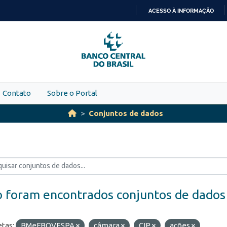
ACESSO À INFORMAÇÃO
IR
PARA
O
CONTEÚDO
Contato
Sobre o Portal
Conjuntos de dados
 foram encontrados conjuntos de dados
etas:
BMeFBOVESPA
câmara
CIP
ações