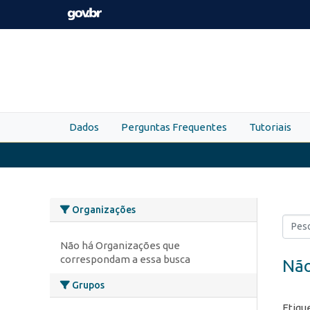
Skip to main content
Dados
Perguntas Frequentes
Tutoriais
Organizações
Não há Organizações que
correspondam a essa busca
Não
Grupos
Etiqu