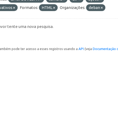
vativos
Formatos:
HTML
Organizações:
deban
avor tente uma nova pesquisa.
ambém pode ter acesso a esses registros usando a
API
(veja
Documentação d