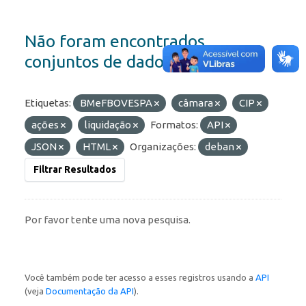
Não foram encontrados
conjuntos de dados
Etiquetas:
BMeFBOVESPA
câmara
CIP
ações
liquidação
Formatos:
API
JSON
HTML
Organizações:
deban
Filtrar Resultados
Por favor tente uma nova pesquisa.
Você também pode ter acesso a esses registros usando a
API
(veja
Documentação da API
).