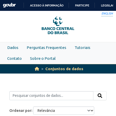
Skip to main content
ACESSO À INFORMAÇÃO
PARTICIPE
LEGISLAÇ
IR
ENGLISH
PARA
O
CONTEÚDO
Dados
Perguntas Frequentes
Tutoriais
Contato
Sobre o Portal
Conjuntos de dados
Ordenar por