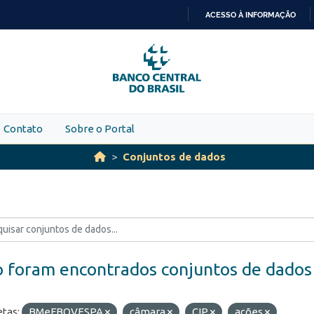
ACESSO À INFORMAÇÃO
IR
PARA
O
CONTEÚDO
Contato
Sobre o Portal
Conjuntos de dados
 foram encontrados conjuntos de dados
etas:
BMeFBOVESPA
câmara
CIP
ações