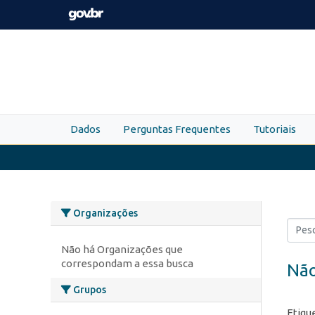
Skip to main content
Dados
Perguntas Frequentes
Tutoriais
Organizações
Não há Organizações que
correspondam a essa busca
Não
Grupos
Etiqu