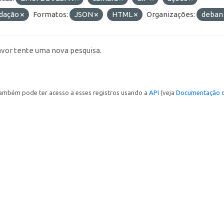
idação
Formatos:
JSON
HTML
Organizações:
deba
avor tente uma nova pesquisa.
ambém pode ter acesso a esses registros usando a
API
(veja
Documentação d