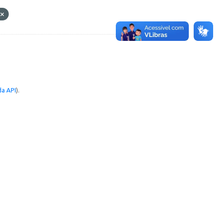
n
a API
).