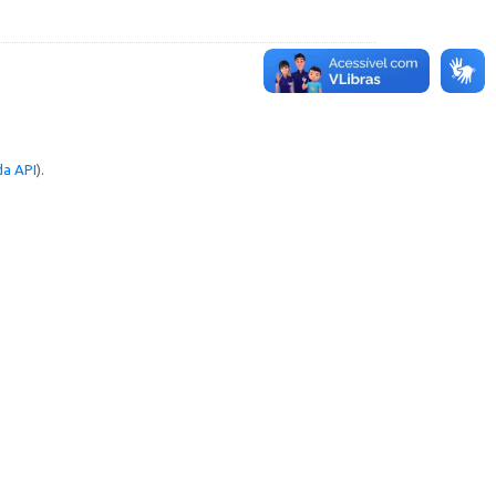
a API
).