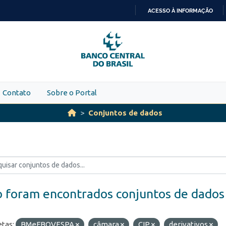
ACESSO À INFORMAÇÃO
IR
PARA
O
CONTEÚDO
Contato
Sobre o Portal
Conjuntos de dados
 foram encontrados conjuntos de dados
etas:
BMeFBOVESPA
câmara
CIP
derivativos