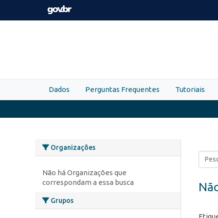
Skip to main content
Dados
Perguntas Frequentes
Tutoriais
Organizações
Não há Organizações que
correspondam a essa busca
Não
Grupos
Etiqu