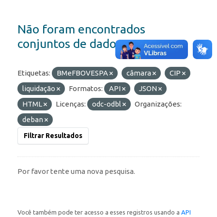
Não foram encontrados
conjuntos de dados
Etiquetas:
BMeFBOVESPA
câmara
CIP
liquidação
Formatos:
API
JSON
HTML
Licenças:
odc-odbl
Organizações:
deban
Filtrar Resultados
Por favor tente uma nova pesquisa.
Você também pode ter acesso a esses registros usando a
API