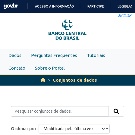
Skip to main content
ACESSO À INFORMAÇÃO
PARTICIPE
LEGISLAÇ
IR
ENGLISH
PARA
O
CONTEÚDO
Dados
Perguntas Frequentes
Tutoriais
Contato
Sobre o Portal
Conjuntos de dados
Ordenar por