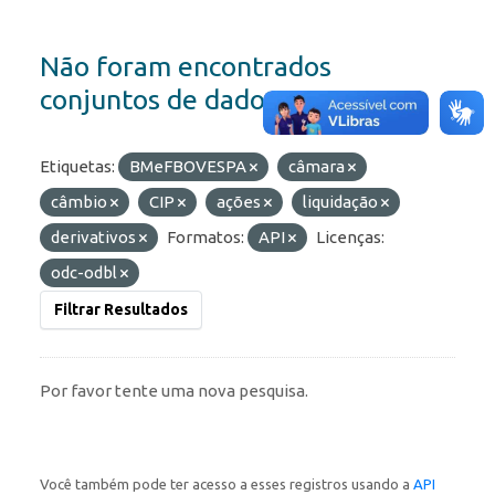
Não foram encontrados
conjuntos de dados
Etiquetas:
BMeFBOVESPA
câmara
câmbio
CIP
ações
liquidação
derivativos
Formatos:
API
Licenças:
odc-odbl
Filtrar Resultados
Por favor tente uma nova pesquisa.
Você também pode ter acesso a esses registros usando a
API