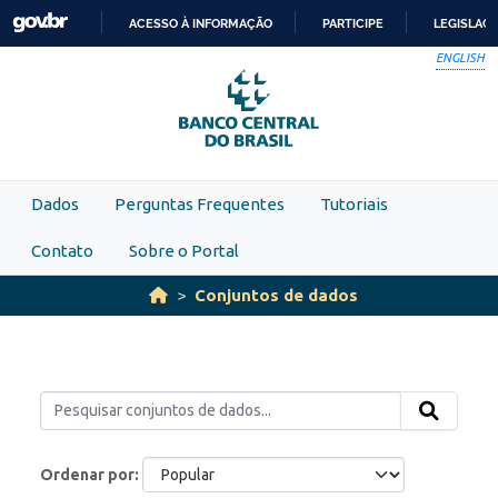
Skip to main content
ACESSO À INFORMAÇÃO
PARTICIPE
LEGISLAÇ
IR
ENGLISH
PARA
O
CONTEÚDO
Dados
Perguntas Frequentes
Tutoriais
Contato
Sobre o Portal
Conjuntos de dados
Ordenar por