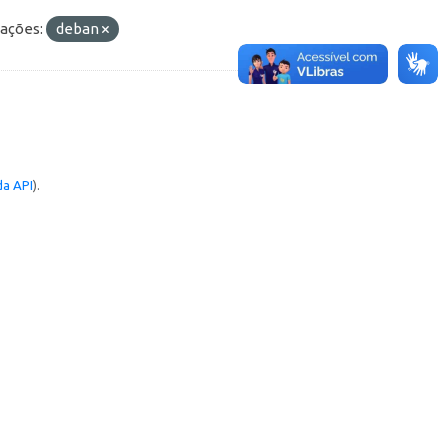
ações:
deban
a API
).