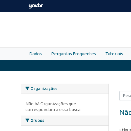
Skip to main content
Dados
Perguntas Frequentes
Tutoriais
Organizações
Não há Organizações que
correspondam a essa busca
Não
Grupos
Etiqu