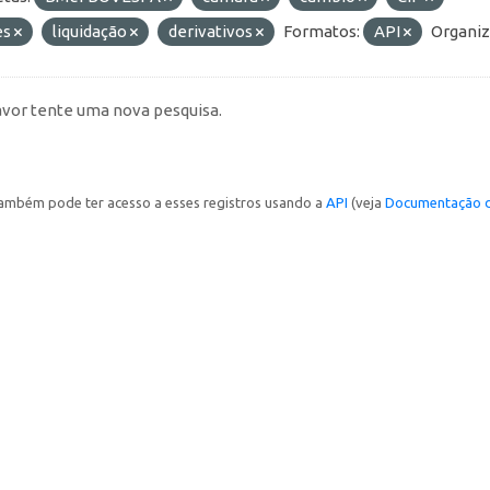
es
liquidação
derivativos
Formatos:
API
Organiz
avor tente uma nova pesquisa.
ambém pode ter acesso a esses registros usando a
API
(veja
Documentação d