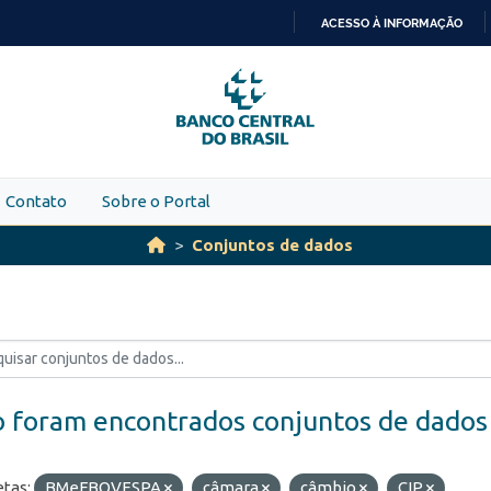
ACESSO À INFORMAÇÃO
IR
PARA
O
CONTEÚDO
Contato
Sobre o Portal
Conjuntos de dados
 foram encontrados conjuntos de dados
etas:
BMeFBOVESPA
câmara
câmbio
CIP