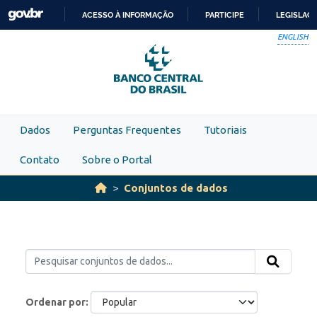
Skip to main content
ACESSO À INFORMAÇÃO
PARTICIPE
LEGISLAÇ
IR
ENGLISH
PARA
O
CONTEÚDO
Dados
Perguntas Frequentes
Tutoriais
Contato
Sobre o Portal
Conjuntos de dados
Ordenar por