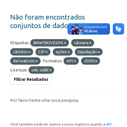
Não foram encontrados
conjuntos de dados
Etiquetas:
BMeFBOVESPA
câmara
câmbio
CIP
ações
liquidação
derivativos
Formatos:
API
JSON
Licenças:
odc-odbl
Filtrar Resultados
Por favor tente uma nova pesquisa.
Você também pode ter acesso a esses registros usando a
API