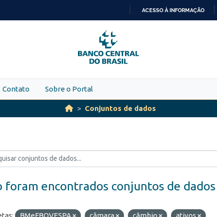
ACESSO À INFORMAÇÃO
IR
PARA
O
CONTEÚDO
Contato
Sobre o Portal
Conjuntos de dados
 foram encontrados conjuntos de dados
etas:
BMeFBOVESPA
câmara
câmbio
ativos