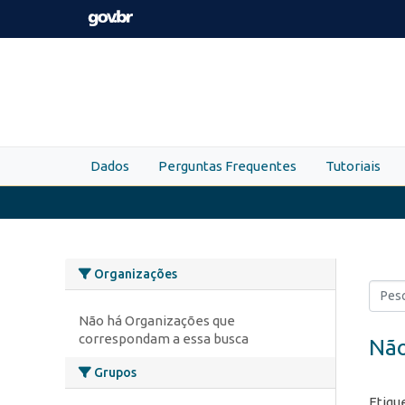
Skip to main content
Dados
Perguntas Frequentes
Tutoriais
Organizações
Não há Organizações que
correspondam a essa busca
Não
Grupos
Etiqu