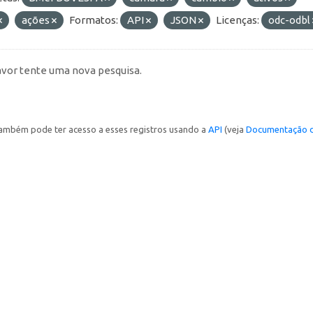
ações
Formatos:
API
JSON
Licenças:
odc-odbl
avor tente uma nova pesquisa.
ambém pode ter acesso a esses registros usando a
API
(veja
Documentação d