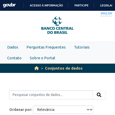
Skip to main content
ACESSO À INFORMAÇÃO
PARTICIPE
LEGISLAÇ
IR
ENGLISH
PARA
O
CONTEÚDO
Dados
Perguntas Frequentes
Tutoriais
Contato
Sobre o Portal
Conjuntos de dados
Ordenar por