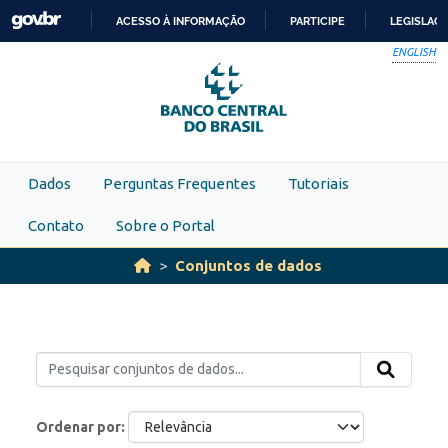
Skip to main content
ACESSO À INFORMAÇÃO
PARTICIPE
LEGISLAÇ
IR
ENGLISH
PARA
O
CONTEÚDO
Dados
Perguntas Frequentes
Tutoriais
Contato
Sobre o Portal
Conjuntos de dados
Ordenar por