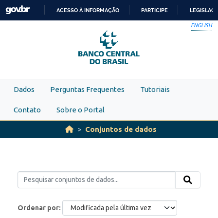
Skip to main content
ACESSO À INFORMAÇÃO
PARTICIPE
LEGISLAÇ
IR
ENGLISH
PARA
O
CONTEÚDO
Dados
Perguntas Frequentes
Tutoriais
Contato
Sobre o Portal
Conjuntos de dados
Ordenar por