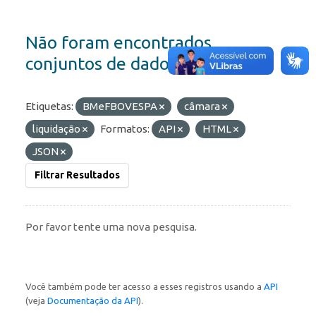
Não foram encontrados
conjuntos de dados
Etiquetas:
BMeFBOVESPA
câmara
liquidação
Formatos:
API
HTML
JSON
Filtrar Resultados
Por favor tente uma nova pesquisa.
Você também pode ter acesso a esses registros usando a
API
(veja
Documentação da API
).