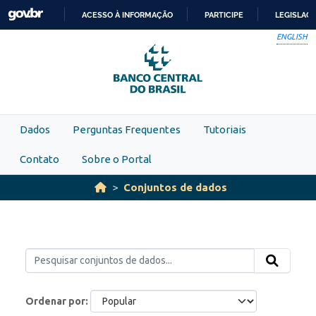
Skip to main content
ACESSO À INFORMAÇÃO
PARTICIPE
LEGISLAÇ
IR
ENGLISH
PARA
O
CONTEÚDO
Dados
Perguntas Frequentes
Tutoriais
Contato
Sobre o Portal
Conjuntos de dados
Ordenar por