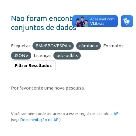
Não foram encontrados
conjuntos de dados
Etiquetas:
BMeFBOVESPA
câmbio
Formatos:
JSON
Licenças:
odc-odbl
Filtrar Resultados
Por favor tente uma nova pesquisa.
Você também pode ter acesso a esses registros usando a
API
(veja
Documentação da API
).