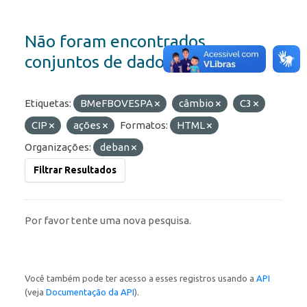
Não foram encontrados
conjuntos de dados
Etiquetas:
BMeFBOVESPA
câmbio
C3
CIP
ações
Formatos:
HTML
Organizações:
deban
Filtrar Resultados
Por favor tente uma nova pesquisa.
Você também pode ter acesso a esses registros usando a
API
(veja
Documentação da API
).