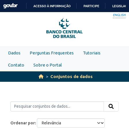
Skip to main content
ACESSO À INFORMAÇÃO
PARTICIPE
LEGISLAÇ
IR
ENGLISH
PARA
O
CONTEÚDO
Dados
Perguntas Frequentes
Tutoriais
Contato
Sobre o Portal
Conjuntos de dados
Ordenar por