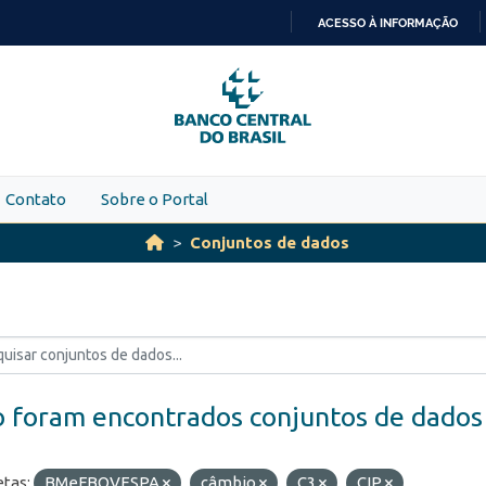
ACESSO À INFORMAÇÃO
IR
PARA
O
CONTEÚDO
Contato
Sobre o Portal
Conjuntos de dados
 foram encontrados conjuntos de dados
etas:
BMeFBOVESPA
câmbio
C3
CIP