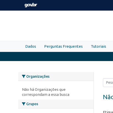
Skip to main content
Dados
Perguntas Frequentes
Tutoriais
Organizações
Não há Organizações que
correspondam a essa busca
Não
Grupos
Etiqu