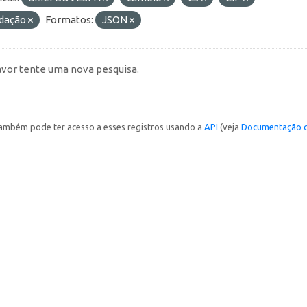
idação
Formatos:
JSON
avor tente uma nova pesquisa.
ambém pode ter acesso a esses registros usando a
API
(veja
Documentação d