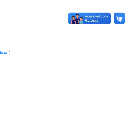
a API
).