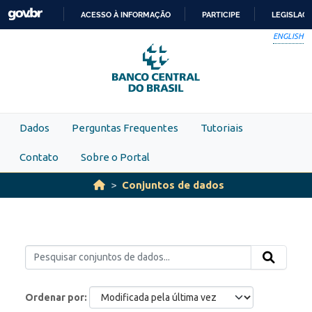
Skip to main content
ACESSO À INFORMAÇÃO
PARTICIPE
LEGISLAÇ
IR
ENGLISH
PARA
O
CONTEÚDO
Dados
Perguntas Frequentes
Tutoriais
Contato
Sobre o Portal
Conjuntos de dados
Ordenar por