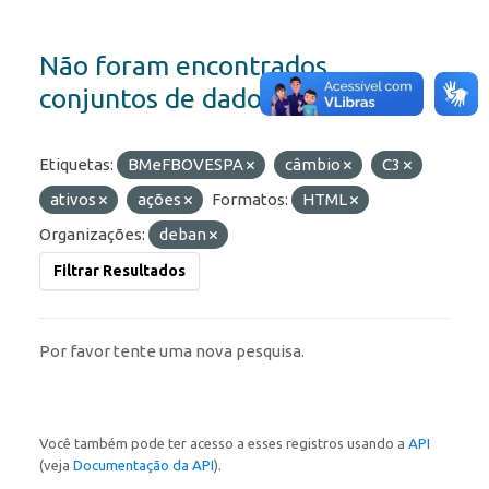
Não foram encontrados
conjuntos de dados
Etiquetas:
BMeFBOVESPA
câmbio
C3
ativos
ações
Formatos:
HTML
Organizações:
deban
Filtrar Resultados
Por favor tente uma nova pesquisa.
Você também pode ter acesso a esses registros usando a
API
(veja
Documentação da API
).