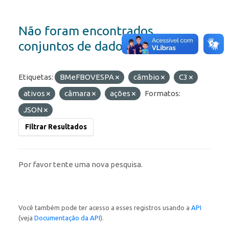
Não foram encontrados
conjuntos de dados
Etiquetas:
BMeFBOVESPA
câmbio
C3
ativos
câmara
ações
Formatos:
JSON
Filtrar Resultados
Por favor tente uma nova pesquisa.
Você também pode ter acesso a esses registros usando a
API
(veja
Documentação da API
).