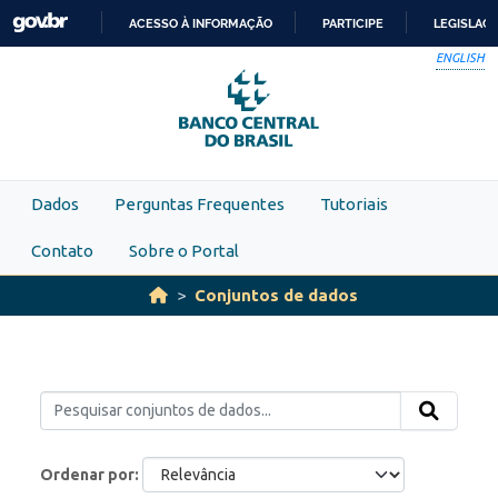
Skip to main content
ACESSO À INFORMAÇÃO
PARTICIPE
LEGISLAÇ
IR
ENGLISH
PARA
O
CONTEÚDO
Dados
Perguntas Frequentes
Tutoriais
Contato
Sobre o Portal
Conjuntos de dados
Ordenar por