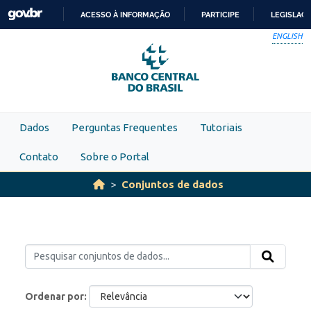
Skip to main content
ACESSO À INFORMAÇÃO
PARTICIPE
LEGISLAÇ
IR
ENGLISH
PARA
O
CONTEÚDO
Dados
Perguntas Frequentes
Tutoriais
Contato
Sobre o Portal
Conjuntos de dados
Ordenar por