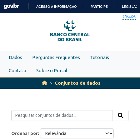
Skip to main content
ACESSO À INFORMAÇÃO
PARTICIPE
LEGISLAÇ
IR
ENGLISH
PARA
O
CONTEÚDO
Dados
Perguntas Frequentes
Tutoriais
Contato
Sobre o Portal
Conjuntos de dados
Ordenar por