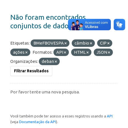
Não foram encontrados
conjuntos de dados
Etiquetas:
BMeFBOVESPA
câmbio
CIP
ações
Formatos:
API
HTML
JSON
Organizações:
deban
Filtrar Resultados
Por favor tente uma nova pesquisa.
Você também pode ter acesso a esses registros usando a
API
(veja
Documentação da API
).