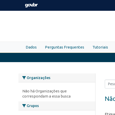
Skip to main content
Dados
Perguntas Frequentes
Tutoriais
Organizações
Não há Organizações que
correspondam a essa busca
Não
Grupos
Etiqu