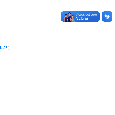
a API
).