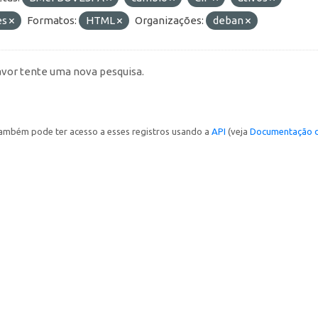
es
Formatos:
HTML
Organizações:
deban
avor tente uma nova pesquisa.
ambém pode ter acesso a esses registros usando a
API
(veja
Documentação d