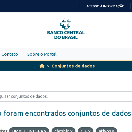
ACESSO À INFORMAÇÃO
IR
PARA
O
CONTEÚDO
Contato
Sobre o Portal
Conjuntos de dados
 foram encontrados conjuntos de dados
etas:
BMeFBOVESPA
câmbio
CIP
ativos