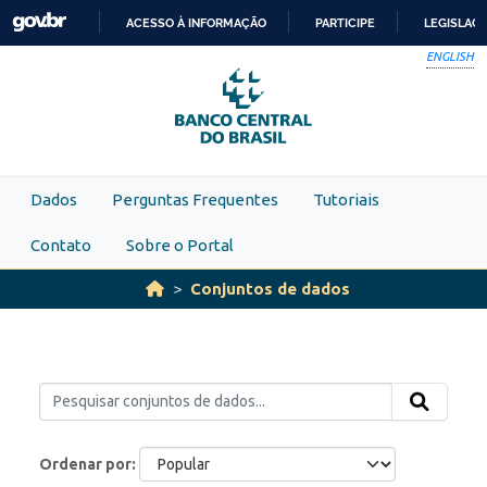
Skip to main content
ACESSO À INFORMAÇÃO
PARTICIPE
LEGISLAÇ
IR
ENGLISH
PARA
O
CONTEÚDO
Dados
Perguntas Frequentes
Tutoriais
Contato
Sobre o Portal
Conjuntos de dados
Ordenar por