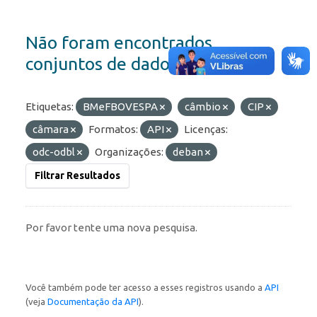
Não foram encontrados
conjuntos de dados
Etiquetas:
BMeFBOVESPA
câmbio
CIP
câmara
Formatos:
API
Licenças:
odc-odbl
Organizações:
deban
Filtrar Resultados
Por favor tente uma nova pesquisa.
Você também pode ter acesso a esses registros usando a
API
(veja
Documentação da API
).