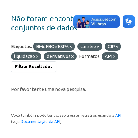
Não foram encontrados
conjuntos de dados
Etiquetas:
BMeFBOVESPA
câmbio
CIP
liquidação
derivativos
Formatos:
API
Filtrar Resultados
Por favor tente uma nova pesquisa.
Você também pode ter acesso a esses registros usando a
API
(veja
Documentação da API
).