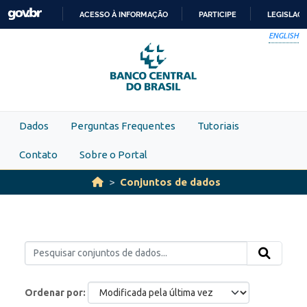
Skip to main content
ACESSO À INFORMAÇÃO
PARTICIPE
LEGISLAÇ
IR
ENGLISH
PARA
O
CONTEÚDO
Dados
Perguntas Frequentes
Tutoriais
Contato
Sobre o Portal
Conjuntos de dados
Ordenar por