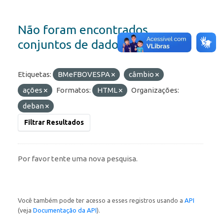
Não foram encontrados
conjuntos de dados
Etiquetas:
BMeFBOVESPA
câmbio
ações
Formatos:
HTML
Organizações:
deban
Filtrar Resultados
Por favor tente uma nova pesquisa.
Você também pode ter acesso a esses registros usando a
API
(veja
Documentação da API
).