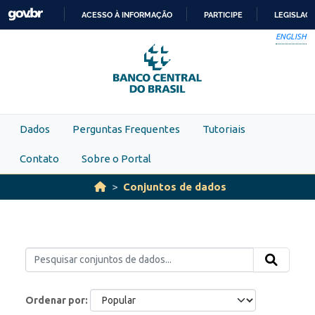
Skip to main content
ACESSO À INFORMAÇÃO
PARTICIPE
LEGISLAÇ
IR
ENGLISH
PARA
O
CONTEÚDO
Dados
Perguntas Frequentes
Tutoriais
Contato
Sobre o Portal
Conjuntos de dados
Ordenar por