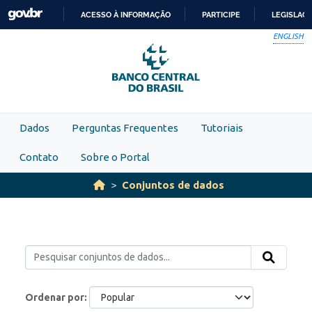
Skip to main content
ACESSO À INFORMAÇÃO
PARTICIPE
LEGISLAÇ
IR
ENGLISH
PARA
O
CONTEÚDO
Dados
Perguntas Frequentes
Tutoriais
Contato
Sobre o Portal
Conjuntos de dados
Ordenar por