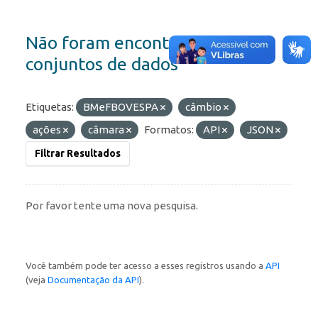
Não foram encontrados
conjuntos de dados
Etiquetas:
BMeFBOVESPA
câmbio
ações
câmara
Formatos:
API
JSON
Filtrar Resultados
Por favor tente uma nova pesquisa.
Você também pode ter acesso a esses registros usando a
API
(veja
Documentação da API
).