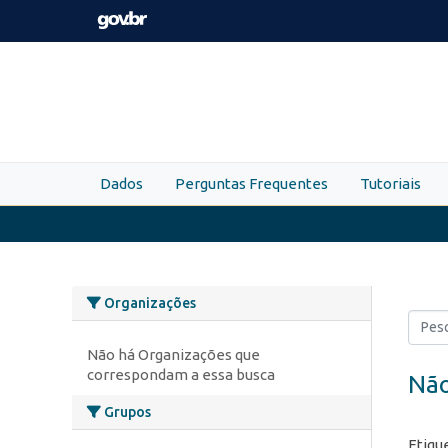
Skip to main content
Dados
Perguntas Frequentes
Tutoriais
Organizações
Não há Organizações que
correspondam a essa busca
Não
Grupos
Etiqu