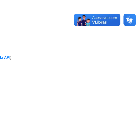
a API
).