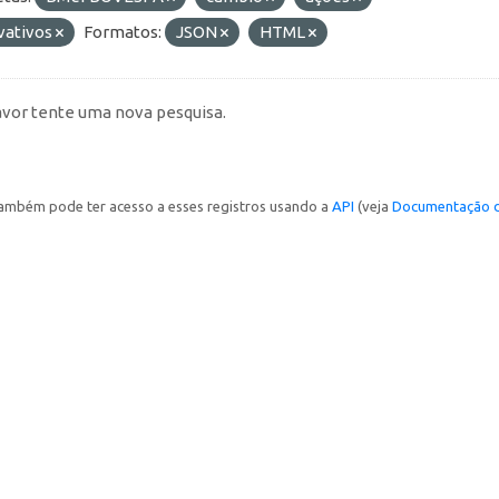
vativos
Formatos:
JSON
HTML
avor tente uma nova pesquisa.
ambém pode ter acesso a esses registros usando a
API
(veja
Documentação d