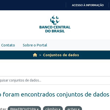
ACESSO À INFORMAÇÃO
IR
PARA
O
CONTEÚDO
Contato
Sobre o Portal
Conjuntos de dados
 foram encontrados conjuntos de dados
etas:
BMeFBOVESPA
câmbio
ações