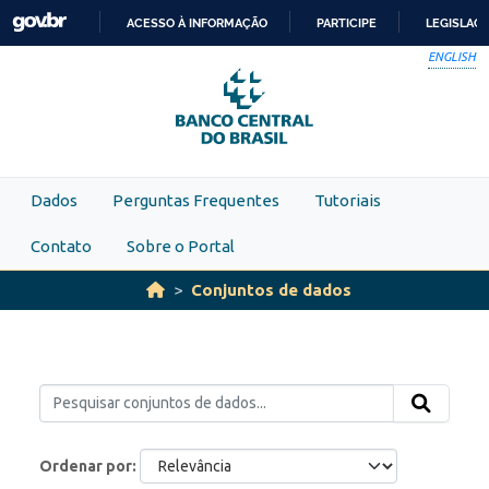
Skip to main content
ACESSO À INFORMAÇÃO
PARTICIPE
LEGISLAÇ
IR
ENGLISH
PARA
O
CONTEÚDO
Dados
Perguntas Frequentes
Tutoriais
Contato
Sobre o Portal
Conjuntos de dados
Ordenar por