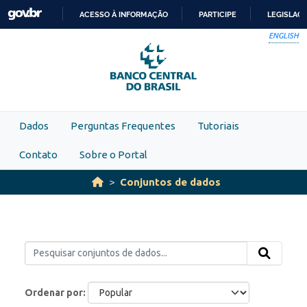
Skip to main content
ACESSO À INFORMAÇÃO
PARTICIPE
LEGISLAÇ
IR
ENGLISH
PARA
O
CONTEÚDO
Dados
Perguntas Frequentes
Tutoriais
Contato
Sobre o Portal
Conjuntos de dados
Ordenar por