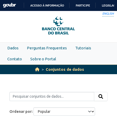
Skip to main content
ACESSO À INFORMAÇÃO
PARTICIPE
LEGISLAÇ
IR
ENGLISH
PARA
O
CONTEÚDO
Dados
Perguntas Frequentes
Tutoriais
Contato
Sobre o Portal
Conjuntos de dados
Ordenar por