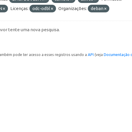
N
Licenças:
odc-odbl
Organizações:
deban
avor tente uma nova pesquisa.
ambém pode ter acesso a esses registros usando a
API
(veja
Documentação d