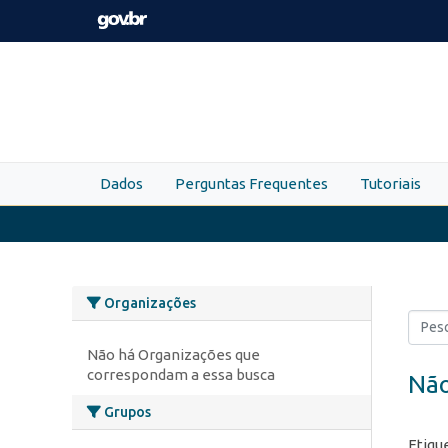
Skip to main content
Dados
Perguntas Frequentes
Tutoriais
Organizações
Não há Organizações que
correspondam a essa busca
Não
Grupos
Etiqu