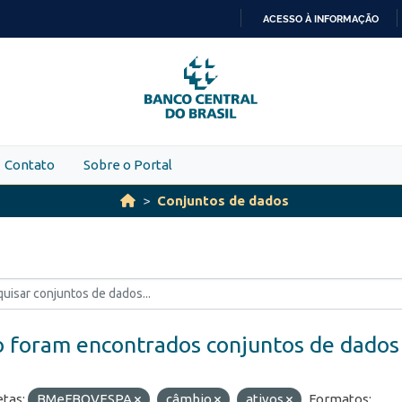
ACESSO À INFORMAÇÃO
IR
PARA
O
CONTEÚDO
Contato
Sobre o Portal
Conjuntos de dados
 foram encontrados conjuntos de dados
etas:
BMeFBOVESPA
câmbio
ativos
Formatos: