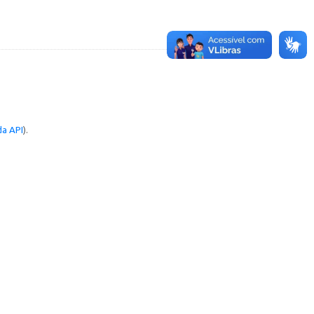
a API
).