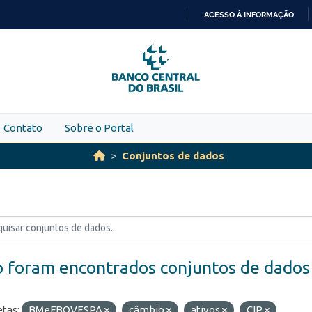
ACESSO À INFORMAÇÃO
IR
PARA
O
CONTEÚDO
Contato
Sobre o Portal
Conjuntos de dados
 foram encontrados conjuntos de dados
etas:
BMeFBOVESPA
câmbio
ativos
CIP