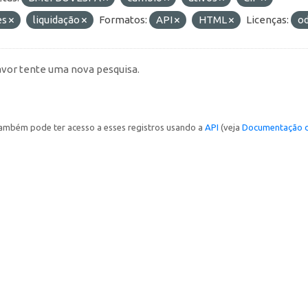
es
liquidação
Formatos:
API
HTML
Licenças:
o
avor tente uma nova pesquisa.
ambém pode ter acesso a esses registros usando a
API
(veja
Documentação d