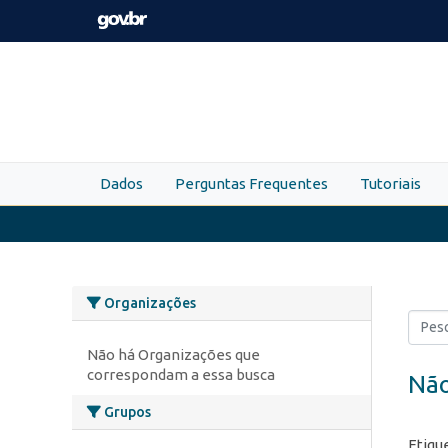
Skip to main content
Dados
Perguntas Frequentes
Tutoriais
Organizações
Não há Organizações que
correspondam a essa busca
Não
Grupos
Etiqu