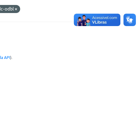
dc-odbl
a API
).