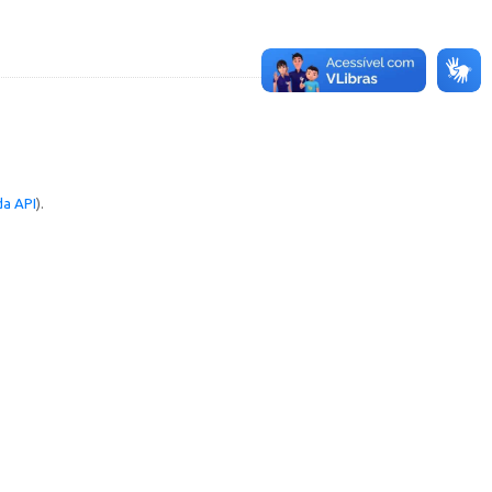
a API
).