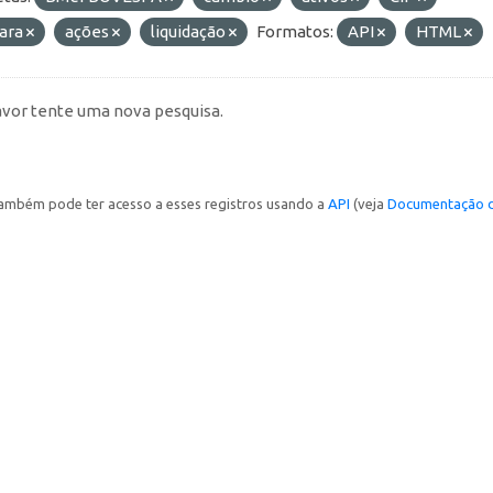
ara
ações
liquidação
Formatos:
API
HTML
avor tente uma nova pesquisa.
ambém pode ter acesso a esses registros usando a
API
(veja
Documentação d