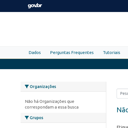
Skip to main content
Dados
Perguntas Frequentes
Tutoriais
Organizações
Não há Organizações que
correspondam a essa busca
Não
Grupos
Etiqu