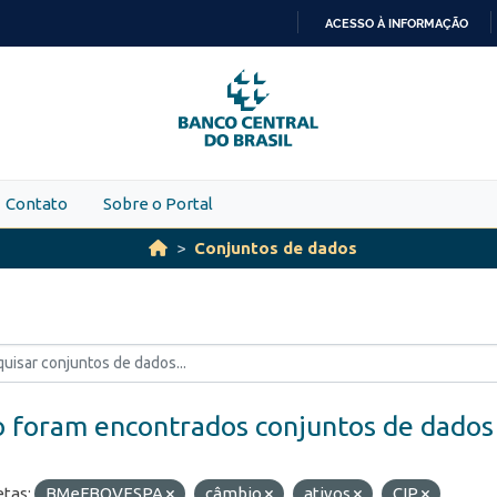
ACESSO À INFORMAÇÃO
IR
PARA
O
CONTEÚDO
Contato
Sobre o Portal
Conjuntos de dados
 foram encontrados conjuntos de dados
etas:
BMeFBOVESPA
câmbio
ativos
CIP