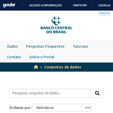
Skip to main content
ACESSO À INFORMAÇÃO
PARTICIPE
LEGISLAÇ
IR
ENGLISH
PARA
O
CONTEÚDO
Dados
Perguntas Frequentes
Tutoriais
Contato
Sobre o Portal
Conjuntos de dados
Ordenar por