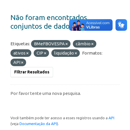
Não foram encontrados
conjuntos de dados
Etiquetas:
BMeFBOVESPA
câmbio
ativos
CIP
liquidação
Formatos:
API
Filtrar Resultados
Por favor tente uma nova pesquisa.
Você também pode ter acesso a esses registros usando a
API
(veja
Documentação da API
).